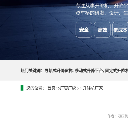
热门关键词：导轨式升降货梯, 移动式升降平台, 固定式升降机
您的位置：
首页
>>
厂容厂貌
>> 升降机厂家
作者：液压机