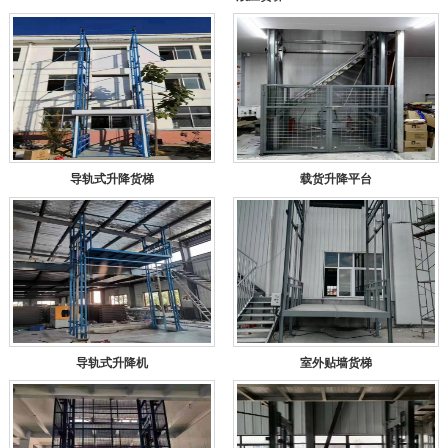
导轨式升降货梯
载货升降平台
导轨式升降机
室外贴墙货梯