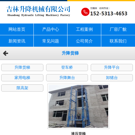
网站首页
产品中心
工程案例
厂容厂貌
新闻资讯
常见问题
公司简介
联系我们
升降货梯
升降货梯
登车桥
升降平台
家用电梯
升降舞台
卸猪台
限高架
液压货梯