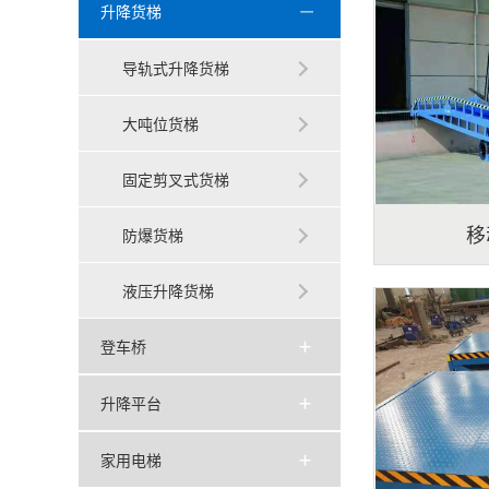
升降货梯
导轨式升降货梯
大吨位货梯
固定剪叉式货梯
移
防爆货梯
液压升降货梯
登车桥
升降平台
家用电梯