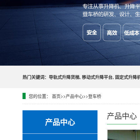
热门关键词：导轨式升降货梯, 移动式升降平台, 固定式升降机
您的位置：
首页
>>
产品中心
>>
登车桥
产品中心
产品中心