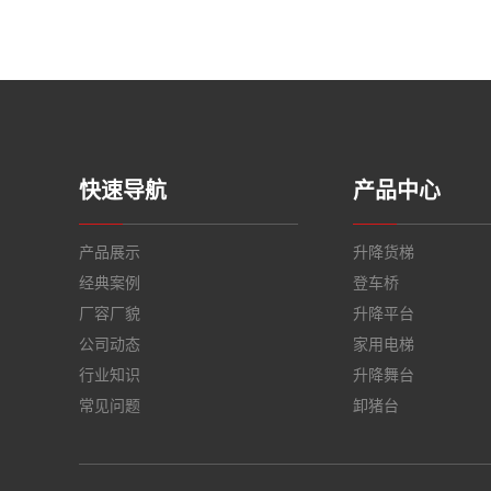
快速导航
产品中心
产品展示
升降货梯
经典案例
登车桥
厂容厂貌
升降平台
公司动态
家用电梯
行业知识
升降舞台
常见问题
卸猪台