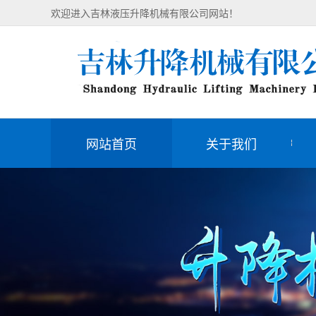
欢迎进入吉林液压升降机械有限公司网站！
网站首页
关于我们