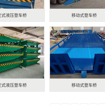
定式液压登车桥
移动式登车桥
定式液压登车桥
移动式登车桥