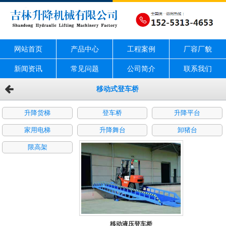
网站首页
产品中心
工程案例
厂容厂貌
新闻资讯
常见问题
公司简介
联系我们
移动式登车桥
升降货梯
登车桥
升降平台
家用电梯
升降舞台
卸猪台
限高架
移动液压登车桥