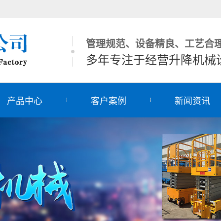
管理规范、设备精良、工艺合
多年专注于经营升降机械
产品中心
客户案例
新闻资讯