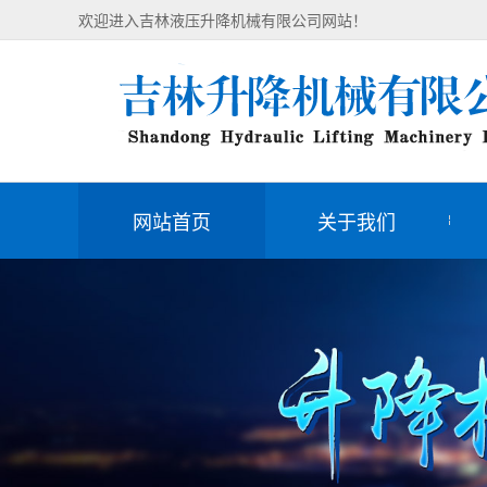
欢迎进入吉林液压升降机械有限公司网站！
网站首页
关于我们