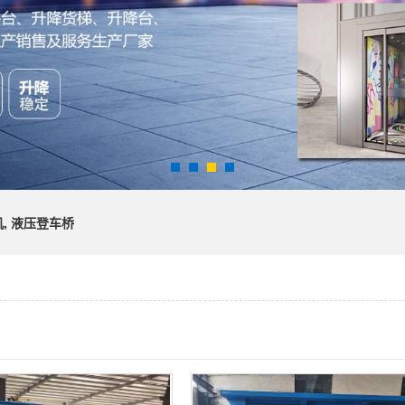
, 液压登车桥