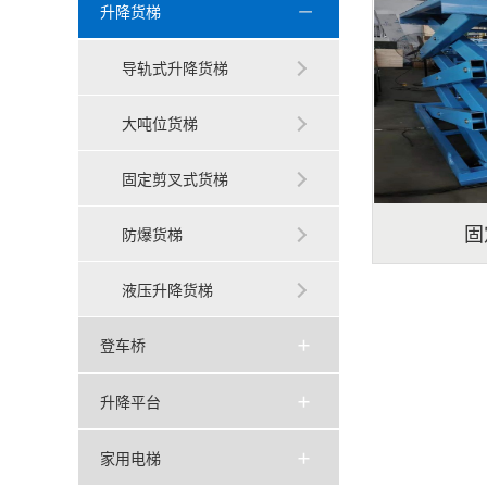
升降货梯
导轨式升降货梯
大吨位货梯
固定剪叉式货梯
固
防爆货梯
液压升降货梯
登车桥
升降平台
家用电梯