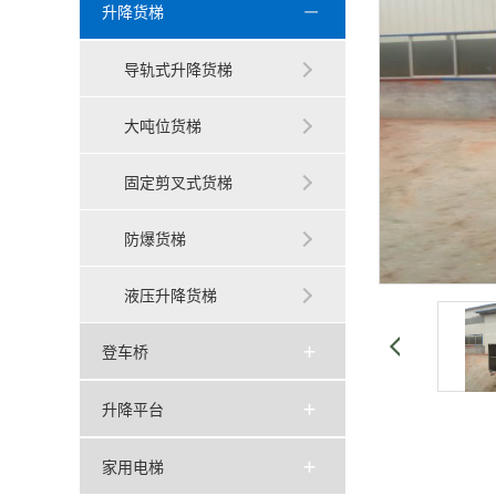
升降货梯
导轨式升降货梯
大吨位货梯
固定剪叉式货梯
防爆货梯
液压升降货梯
登车桥
升降平台
家用电梯