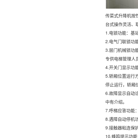
传菜式升降机按
台式操作灵活、
1.电锁功能：
2.电气门联锁
3.层门机械锁
专供电梯管理人
4.开关门显示功
5.轿厢位置运
停止运行，轿厢
6.故障显示自
中有介绍。
7.呼梯应答功
8.遇障自动停
9.接触器粘连
10.蜂鸣提示