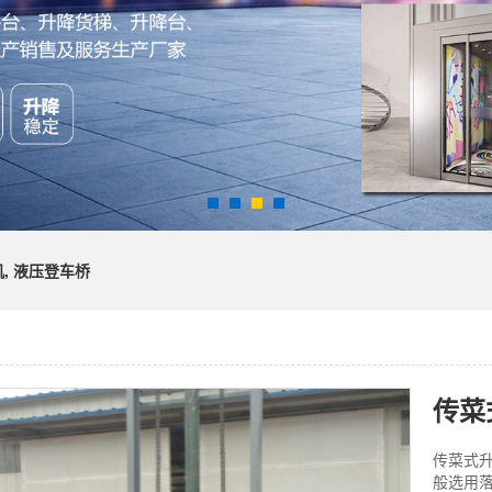
, 液压登车桥
传菜
传菜式
般选用