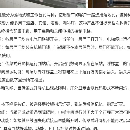
性能分为落地式和工作台式两种，使用餐车的客户一般选用落地式，这种
取餐方便多用于酒店、宾馆、酒楼、咖啡厅，这种产品不但提高档次也提
基站呼梯盒配备电锁，用于启动和关闭电梯的控制电路。
功能：各层厅门均有电气门联锁开关，当任何一层厅门打开时，电梯停止运
功能：每层厅门均装有机械门锁，当轿厢不在本层停靠时，层门不能开启，
员使用。
能：传菜式升降机运行到站后，开启层门数码显示所在层站，呼梯盒上的“
行方向显示功能：每层厅外呼梯盒上将有电梯上下运行方向指示箭头，箭头
位置由数字显示所在楼层。
动诊断功能：当传菜式升降机出现故障时，厅外显示会以代码形式不断闪烁
能：按下呼梯按钮，被选楼层按钮指示灯亮，到站后撤消记忆，指示灯灭。
机功能：当轿厢或对重遇到障碍时，电梯主机运行时间大于全行程正常运行
保护功能：如接触器线圈失电后接点未能断开时，传菜式升降机不能再次启
功能：具有到站蜂鸣提示功能，ＰＬＣ控制时蜂鸣时间可调。