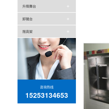
升降舞台
卸猪台
限高架
咨询热线
15253134653