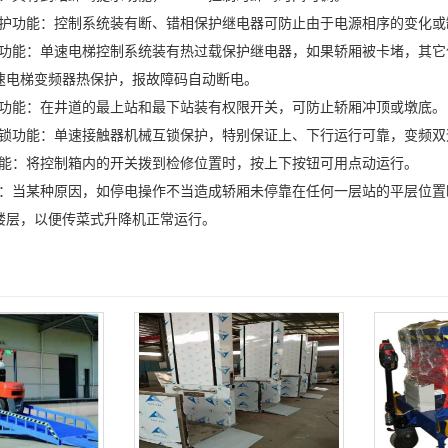
相保护功能：控制系统装有断、错相保护继电器可防止由于电源相序的变化
保护功能：单速电梯控制系统装有热过载保护继电器，如果轿厢被卡堵，其
速电梯变频器热保护，报故障码自动断电。
保护功能：在井道的最上站和最下站装有权限开关，可防止轿厢冲顶或墩底。
械互锁功能：单速接触器机械互锁保护，特别保证上、下行运行可靠，变频
修功能：将控制箱内的开关拨到检修位置时，按上下按钮可用点动运行。
功能：当某种原因，如停电操作不当造成轿厢未停靠在任何一层站的平层位
楼层，以便传菜式升降机正常运行。