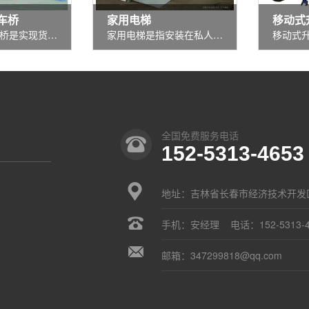
车桥
家用电梯
移动式
移动液压登车桥是实现货物快速装卸的专用辅助设备，它的高度调节功能使货车与库房的货台之间架起一座桥梁，叉车等搬运车辆...
家用电梯是指安装在私人住宅中，仅供单一家庭成员使用的电梯，它也可以安装在非单一家庭使用的建筑物内，作为单一家庭进入...
全国免费服务电话
152-5313-4653
地址：吉林省长春市经济技术开发
手机：安经理 电话：152-5313-4
邮箱：
347299818@qq.com